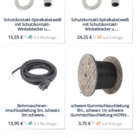
Schutzkontakt-Spiralkabel,weiß
Schutzkontakt-Spiralkabel,weiß
mit Schutzkontakt-
mit Schutzkontakt-
Winkelstecker u.
Winkelstecker u.
Schutzkontaktkupplung
Schutzkontaktkupplung
*
/
*
/
15,55 €
24,25 €
3-5 Werktage
auf Anfrage
Bohrmaschinen-
schwere Gummischlauchleitung
Anschlussleitung 5m, schwarz
lfm., schwarz 1m schwere
5m schwere
Gummischlauchleitung H07RN-F
Gummischlauchleitung H07RN-F
3G1,5
*
/
*
/
13,95 €
3,75 €
3-5 Werktage
auf Anfrage
2x1,5