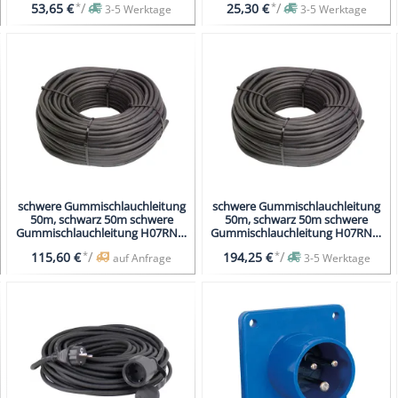
*
/
*
/
53,65 €
25,30 €
3-5 Werktage
3-5 Werktage
schwere Gummischlauchleitung
schwere Gummischlauchleitung
50m, schwarz 50m schwere
50m, schwarz 50m schwere
Gummischlauchleitung H07RN-F
Gummischlauchleitung H07RN-F
3G1,5
3G2,5
*
/
*
/
115,60 €
194,25 €
auf Anfrage
3-5 Werktage