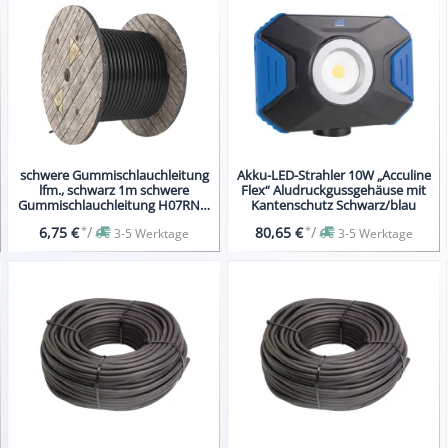
schwere Gummischlauchleitung
Akku-LED-Strahler 10W „Acculine
lfm., schwarz 1m schwere
Flex“ Aludruckgussgehäuse mit
Gummischlauchleitung H07RN-F
Kantenschutz Schwarz/blau
5G2,5
*
/
*
/
6,75 €
80,65 €
3-5 Werktage
3-5 Werktage