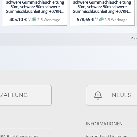
schwere Gummischlauchleitung
schwere Gummischlauchleitung
50m, schwarz 50m schwere
50m, schwarz 50m schwere
Gummischlauchleitung H07RN-F
Gummischlauchleitung H07RN-F
5G4
5G6
*
/
*
/
405,10 €
578,65 €
3-5 Werktage
3-5 Werktage
Sei
ZAHLUNG
NEUES
INFORMATIONEN
SEPA-Banküberweisung
Versand und Lieferung