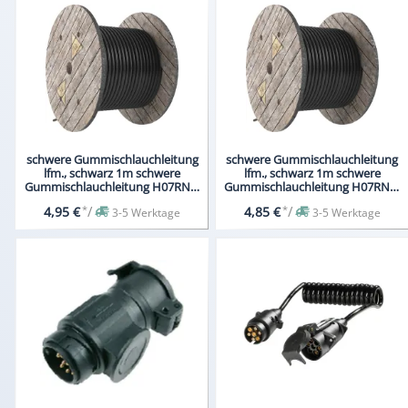
schwere Gummischlauchleitung
schwere Gummischlauchleitung
lfm., schwarz 1m schwere
lfm., schwarz 1m schwere
Gummischlauchleitung H07RN-F
Gummischlauchleitung H07RN-F
3G2,5
5G1,5
*
/
*
/
4,95 €
4,85 €
3-5 Werktage
3-5 Werktage