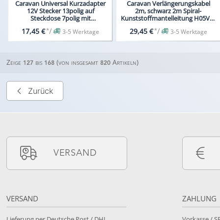
Caravan Universal Kurzadapter
Caravan Verlängerungskabel
12V Stecker 13polig auf
2m, schwarz 2m Spiral-
Steckdose 7polig mit
Kunststoffmantelleitung H05VV-
Klappdeckel
F 7x1,0
*
/
*
/
17,45 €
29,45 €
3-5 Werktage
3-5 Werktage
Zeige
bis
(von insgesamt
Artikeln)
127
168
820
Zurück
VERSAND
VERSAND
ZAHLUNG
Lieferung per Deutsche Post / DHL
Vorkasse / 