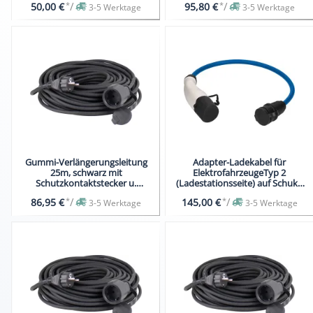
*
/
*
/
50,00 €
95,80 €
3-5 Werktage
3-5 Werktage
Gummi-Verlängerungsleitung
Adapter-Ladekabel für
25m, schwarz mit
ElektrofahrzeugeTyp 2
Schutzkontaktstecker u.
(Ladestationsseite) auf Schuko
Schutzkontaktkupplung
(Fahrzeugseite)
*
/
*
/
86,95 €
145,00 €
3-5 Werktage
3-5 Werktage