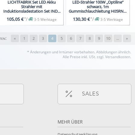
LICHTFABRIK Set LED Akku
LED-Strahler 100W „Optiline“
Strahler mit
schwarz, 1m
Induktionsladestation Set INDU
Gummischlauchleitung H05RN-F
1 bestehend aus:
3G1,0 ohne Stecker
*
/
*
/
105,05 €
130,30 €
3-5 Werktage
3-5 Werktage
ten:
«
1
2
3
4
5
6
7
8
9
10
...
»
* Änderungen und Irrtümer vorbehalten.
Abbildungen ähnlich.
Alle Preise inkl. USt. zzgl. Versandkosten.
SALES
MEHR ÜBER
Datenschutzerklärung