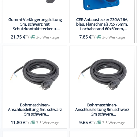
Gummi-Verlängerungsleitung
CEE-Anbaustecker 230V/16A,
5m, schwarz mit
blau, Flanschmaß 75x75mm,
Schutzkontaktstecker u.
Lochabstand 60x60mm,
Schutzkontaktkupplung
Einbautiefe 33mm
*
/
*
/
21,75 €
7,85 €
3-5 Werktage
3-5 Werktage
Bohrmaschinen-
Bohrmaschinen-
Anschlussleitung 5m, schwarz
Anschlussleitung 3m, schwarz
5m schwere
3m schwere
Gummischlauchleitung H07RN-F
Gummischlauchleitung H07RN-F
*
/
*
/
11,80 €
9,65 €
3-5 Werktage
3-5 Werktage
2x1,0
2x1,5