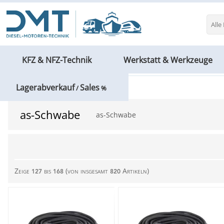
Alle
KFZ & NFZ-Technik
Werkstatt & Werkzeuge
Lagerabverkauf
Sales
as-Schwabe
/
%
as-Schwabe
as-Schwabe
Zeige
bis
(von insgesamt
Artikeln)
127
168
820