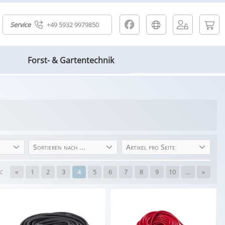
Service
+49 5932 9979850
Forst- & Gartentechnik
Sortieren nach ...
Artikel pro Seite
n:
«
1
2
3
4
5
6
7
8
9
10
...
»