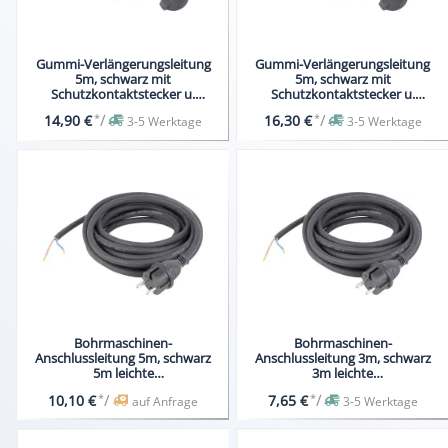
Gummi-Verlängerungsleitung
Gummi-Verlängerungsleitung
5m, schwarz mit
5m, schwarz mit
Schutzkontaktstecker u.
Schutzkontaktstecker u.
Schutzkontaktkupplung
Schutzkontaktkupplung
*
/
*
/
14,90 €
16,30 €
3-5 Werktage
3-5 Werktage
Bohrmaschinen-
Bohrmaschinen-
Anschlussleitung 5m, schwarz
Anschlussleitung 3m, schwarz
5m leichte
3m leichte
Gummischlauchleitung H05RN-F
Gummischlauchleitung H05RN-F
*
/
*
/
10,10 €
7,65 €
auf Anfrage
3-5 Werktage
2x1,0
2x1,0