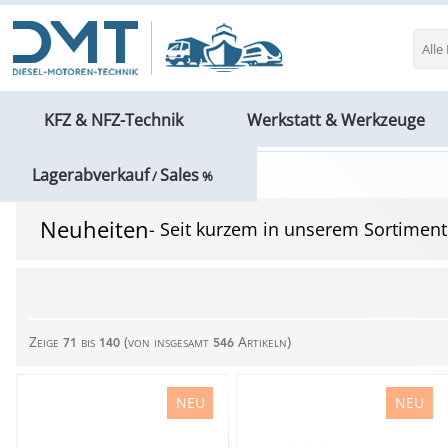
Alle
KFZ & NFZ-Technik
Werkstatt & Werkzeuge
Lagerabverkauf
Sales
Neue Artikel
/
%
Neuheiten
- Seit kurzem in unserem Sortiment
Zeige
bis
(von insgesamt
Artikeln)
71
140
546
NEU
NEU