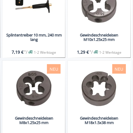
Splintentreiber 10 mm, 240 mm
Gewindeschneideisen
lang
M10x1.25x25 mm
*
/
*
/
7,19 €
1,29 €
1-2 Werktage
1-2 Werktage
NEU
NEU
Gewindeschneideisen
Gewindeschneideisen
M8x1.25x25 mm
M18x1.5x38 mm