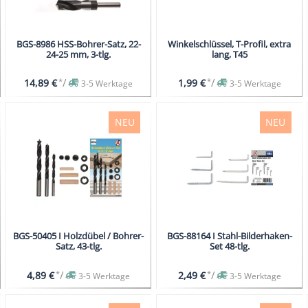
BGS-8986 HSS-Bohrer-Satz, 22-
Winkelschlüssel, T-Profil, extra
24-25 mm, 3-tlg.
lang, T45
*
/
*
/
14,89 €
1,99 €
3-5 Werktage
3-5 Werktage
NEU
NEU
BGS-50405 I Holzdübel / Bohrer-
BGS-88164 I Stahl-Bilderhaken-
Satz, 43-tlg.
Set 48-tlg.
*
/
*
/
4,89 €
2,49 €
3-5 Werktage
3-5 Werktage