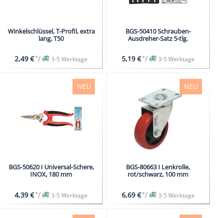
Winkelschlüssel, T-Profil, extra
BGS-50410 Schrauben-
lang, T50
Ausdreher-Satz 5-tlg.
*
/
*
/
2,49 €
5,19 €
3-5 Werktage
3-5 Werktage
NEU
NEU
BGS-50620 I Universal-Schere,
BGS-80663 I Lenkrolle,
INOX, 180 mm
rot/schwarz, 100 mm
*
/
*
/
4,39 €
6,69 €
3-5 Werktage
3-5 Werktage