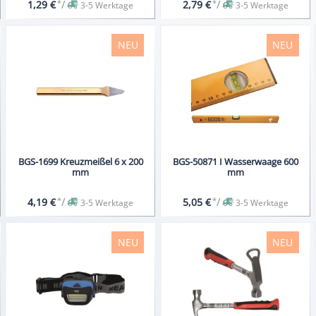
*
/
*
/
1,29 €
2,79 €
3-5 Werktage
3-5 Werktage
NEU
NEU
BGS-1699 Kreuzmeißel 6 x 200
BGS-50871 I Wasserwaage 600
mm
mm
*
/
*
/
4,19 €
5,05 €
3-5 Werktage
3-5 Werktage
NEU
NEU