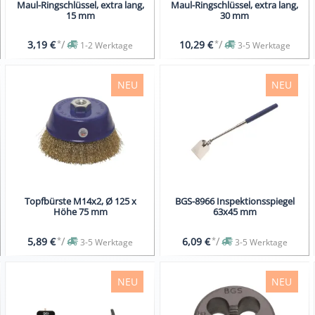
Maul-Ringschlüssel, extra lang,
Maul-Ringschlüssel, extra lang,
15 mm
30 mm
*
/
*
/
3,19 €
10,29 €
1-2 Werktage
3-5 Werktage
NEU
NEU
Topfbürste M14x2, Ø 125 x
BGS-8966 Inspektionsspiegel
Höhe 75 mm
63x45 mm
*
/
*
/
5,89 €
6,09 €
3-5 Werktage
3-5 Werktage
NEU
NEU