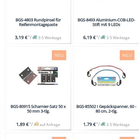
BGS-4803 Rundpinsel für
BGS-8493 Aluminium-COB-LED-
Reifenmontagepaste
Stift mit 9 LEDs
*
/
*
/
3,19 €
6,19 €
3-5 Werktage
3-5 Werktage
NEU
NEU
BGS-80915 Scharnier-Satz 50 x
BGS-85502 I Gepäckspanner, 60 -
50 mm 3-tlg.
80 cm, 2-tlg.
*
/
*
/
1,89 €
1,79 €
auf Anfrage
3-5 Werktage