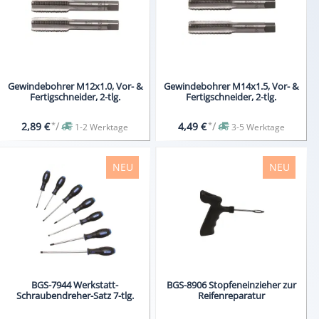
Gewindebohrer M12x1.0, Vor- &
Gewindebohrer M14x1.5, Vor- &
Fertigschneider, 2-tlg.
Fertigschneider, 2-tlg.
*
/
*
/
2,89 €
4,49 €
1-2 Werktage
3-5 Werktage
NEU
NEU
BGS-7944 Werkstatt-
BGS-8906 Stopfeneinzieher zur
Schraubendreher-Satz 7-tlg.
Reifenreparatur