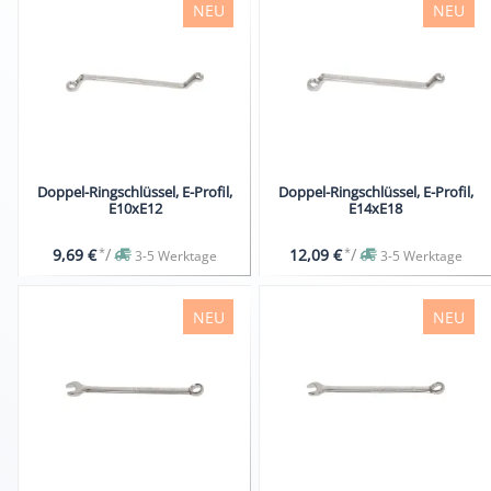
NEU
NEU
Doppel-Ringschlüssel, E-Profil,
Doppel-Ringschlüssel, E-Profil,
E10xE12
E14xE18
*
/
*
/
9,69 €
12,09 €
3-5 Werktage
3-5 Werktage
NEU
NEU