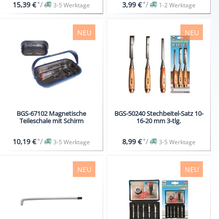
*
/
*
/
15,39 €
3,99 €
3-5 Werktage
1-2 Werktage
NEU
NEU
BGS-67102 Magnetische
BGS-50240 Stechbeitel-Satz 10-
Teileschale mit Schirm
16-20 mm 3-tlg.
*
/
*
/
10,19 €
8,99 €
3-5 Werktage
3-5 Werktage
NEU
NEU