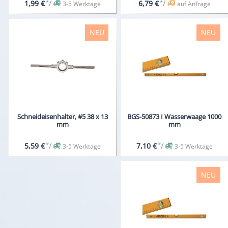
*
/
*
/
1,99 €
6,79 €
3-5 Werktage
auf Anfrage
NEU
NEU
Schneideisenhalter, #5 38 x 13
BGS-50873 I Wasserwaage 1000
mm
mm
*
/
*
/
5,59 €
7,10 €
3-5 Werktage
3-5 Werktage
NEU