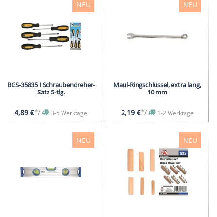
NEU
NEU
BGS-35835 I Schraubendreher-
Maul-Ringschlüssel, extra lang,
Satz 5-tlg.
10 mm
*
/
*
/
4,89 €
2,19 €
3-5 Werktage
1-2 Werktage
NEU
NEU