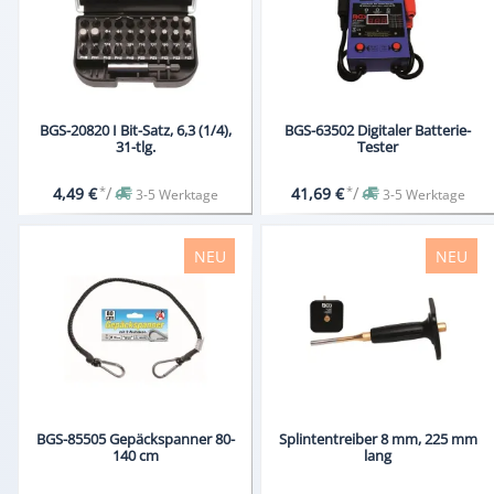
BGS-20820 I Bit-Satz, 6,3 (1/4),
BGS-63502 Digitaler Batterie-
31-tlg.
Tester
*
/
*
/
4,49 €
41,69 €
3-5 Werktage
3-5 Werktage
NEU
NEU
BGS-85505 Gepäckspanner 80-
Splintentreiber 8 mm, 225 mm
140 cm
lang