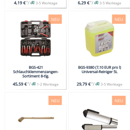
*
/
*
/
4,19 €
6,29 €
3-5 Werktage
3-5 Werktage
NEU
NEU
BGS-421
BGS-9380 (7,10 EUR pro l)
Schlauchklemmenzangen-
Universal-Reiniger 5L
Sortiment 8-tlg.
*
/
*
/
45,59 €
29,79 €
1-2 Werktage
3-5 Werktage
NEU
NEU