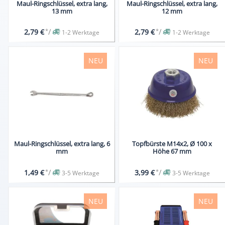
Maul-Ringschlüssel, extra lang,
Maul-Ringschlüssel, extra lang,
13 mm
12 mm
*
/
*
/
2,79 €
2,79 €
1-2 Werktage
1-2 Werktage
NEU
NEU
Maul-Ringschlüssel, extra lang, 6
Topfbürste M14x2, Ø 100 x
mm
Höhe 67 mm
*
/
*
/
1,49 €
3,99 €
3-5 Werktage
3-5 Werktage
NEU
NEU