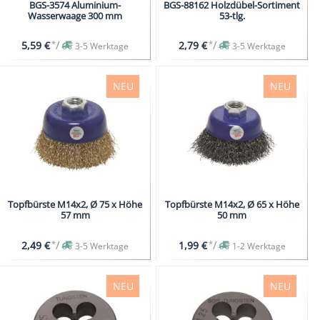
BGS-3574 Aluminium-
BGS-88162 Holzdübel-Sortiment
Wasserwaage 300 mm
53-tlg.
*
/
*
/
5,59 €
2,79 €
3-5 Werktage
3-5 Werktage
NEU
NEU
Topfbürste M14x2, Ø 75 x Höhe
Topfbürste M14x2, Ø 65 x Höhe
57 mm
50 mm
*
/
*
/
2,49 €
1,99 €
3-5 Werktage
1-2 Werktage
NEU
NEU