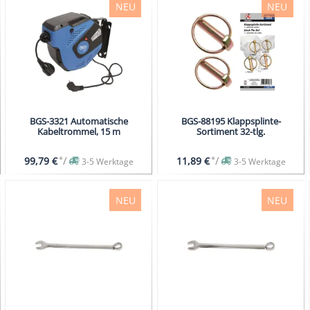
NEU
NEU
BGS-3321 Automatische
BGS-88195 Klappsplinte-
Kabeltrommel, 15 m
Sortiment 32-tlg.
*
/
*
/
99,79 €
11,89 €
3-5 Werktage
3-5 Werktage
NEU
NEU