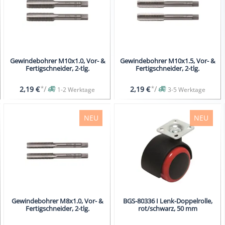
Gewindebohrer M10x1.0, Vor- &
Gewindebohrer M10x1.5, Vor- &
Fertigschneider, 2-tlg.
Fertigschneider, 2-tlg.
*
/
*
/
2,19 €
2,19 €
1-2 Werktage
3-5 Werktage
NEU
NEU
Gewindebohrer M8x1.0, Vor- &
BGS-80336 I Lenk-Doppelrolle,
Fertigschneider, 2-tlg.
rot/schwarz, 50 mm