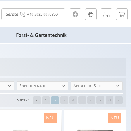
Service
+49 5932 9979850
Forst- & Gartentechnik
Sortieren nach ...
Artikel pro Seite
Seiten:
«
1
2
3
4
5
6
7
8
»
NEU
NEU