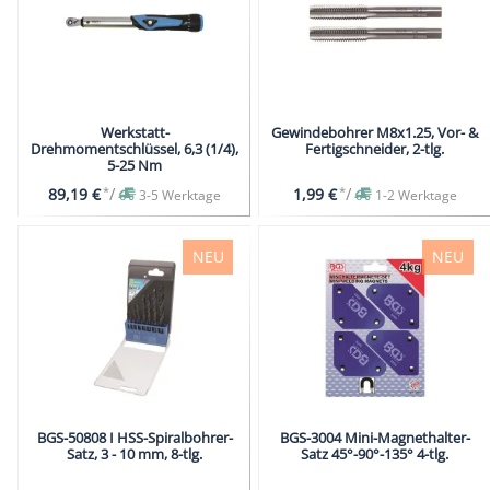
Werkstatt-
Gewindebohrer M8x1.25, Vor- &
Drehmomentschlüssel, 6,3 (1/4),
Fertigschneider, 2-tlg.
5-25 Nm
*
/
*
/
89,19 €
1,99 €
3-5 Werktage
1-2 Werktage
NEU
NEU
BGS-50808 I HSS-Spiralbohrer-
BGS-3004 Mini-Magnethalter-
Satz, 3 - 10 mm, 8-tlg.
Satz 45°-90°-135° 4-tlg.