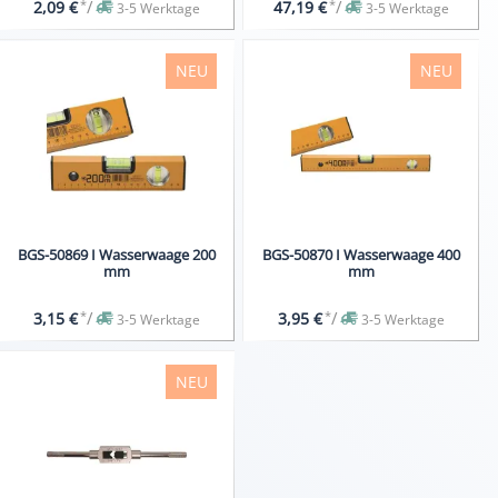
*
/
*
/
2,09 €
47,19 €
3-5 Werktage
3-5 Werktage
NEU
NEU
BGS-50869 I Wasserwaage 200
BGS-50870 I Wasserwaage 400
mm
mm
*
/
*
/
3,15 €
3,95 €
3-5 Werktage
3-5 Werktage
NEU