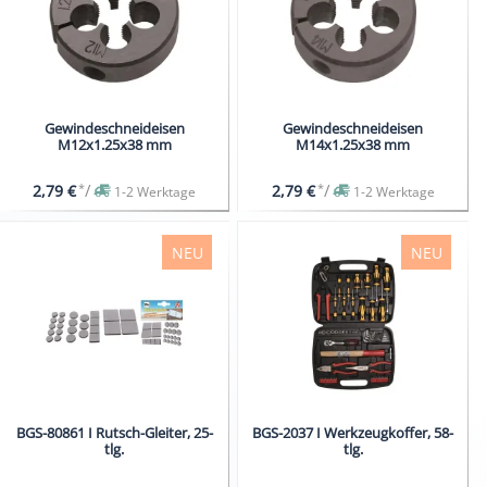
Gewindeschneideisen
Gewindeschneideisen
M12x1.25x38 mm
M14x1.25x38 mm
*
/
*
/
2,79 €
2,79 €
1-2 Werktage
1-2 Werktage
NEU
NEU
BGS-80861 I Rutsch-Gleiter, 25-
BGS-2037 I Werkzeugkoffer, 58-
tlg.
tlg.