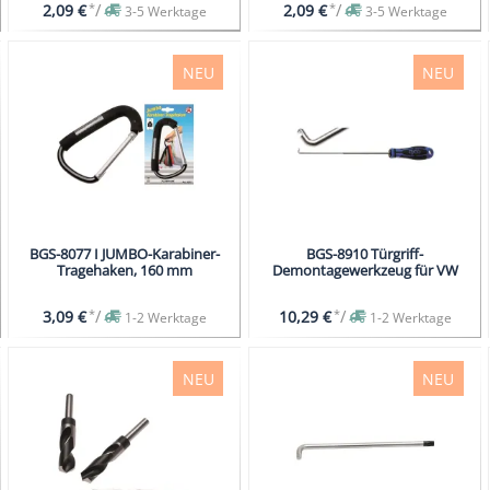
*
/
*
/
2,09 €
2,09 €
3-5 Werktage
3-5 Werktage
NEU
NEU
BGS-8077 I JUMBO-Karabiner-
BGS-8910 Türgriff-
Tragehaken, 160 mm
Demontagewerkzeug für VW
*
/
*
/
3,09 €
10,29 €
1-2 Werktage
1-2 Werktage
NEU
NEU