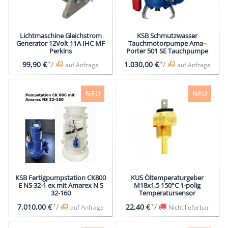
Lichtmaschine Gleichstrom
KSB Schmutzwasser
Generator 12Volt 11A IHC MF
Tauchmotorpumpe Ama–
Perkins
Porter 501 SE Tauchpumpe
*
/
*
/
99,90 €
1.030,00 €
auf Anfrage
auf Anfrage
NEU
NEU
KSB Fertigpumpstation CK800
KUS Öltemperaturgeber
E NS 32-1 ex mit Amarex N S
M18x1,5 150°C 1-polig
32-160
Temperatursensor
*
/
*
/
7.010,00 €
22,40 €
auf Anfrage
Nicht lieferbar