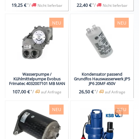
*
/
*
/
19,25 €
22,40 €
Nicht lieferbar
Nicht lieferbar
NEU
NEU
Wasserpumpe /
Kondensator passend
Kühlmittelpumpe Evobus
Grundfos Hauswasserwerk JP5
Frimatec 4032007101 MB MAN
JP6 20MF 450V
*
/
*
/
107,00 €
26,50 €
auf Anfrage
auf Anfrage
NEU
NEU