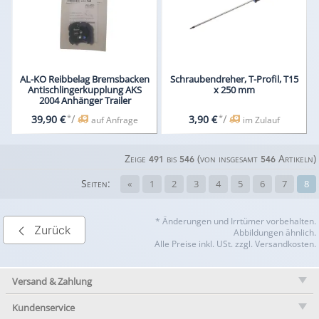
AL-KO Reibbelag Bremsbacken
Schraubendreher, T-Profil, T15
Antischlingerkupplung AKS
x 250 mm
2004 Anhänger Trailer
*
/
*
/
39,90 €
3,90 €
auf Anfrage
im Zulauf
Zeige
bis
(von insgesamt
Artikeln)
491
546
546
Seiten:
«
1
2
3
4
5
6
7
8
* Änderungen und Irrtümer vorbehalten.
Zurück
Abbildungen ähnlich.
Alle Preise inkl. USt. zzgl. Versandkosten.
Versand & Zahlung
Kundenservice