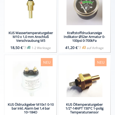
KUS Wassertemperaturgeber
Kraftstoffdruckanzeige
M10 x 1,0 mm Anschluß
Indikator Ø52er Armatur 0-
Verschraubung M5
100psi 0-700kPa
*
/
*
/
18,50 €
41,20 €
1-2 Werktage
auf Anfrage
NEU
NEU
KUS Öldruckgeber M10x1 0-10
KUS Öltemperaturgeber
bar inkl. Alarm bei 1,4 bar
1/2"-14NPT 150°C 1-polig
10~184O
Temperatursensor