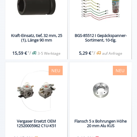
Kraft-Einsatz, tief, 32 mm, 25
BGS-85512 I Gepäckspanner-
(1), Länge 90 mm
Sortiment, 10-tlg.
*
/
*
/
15,59 €
5,29 €
3-5 Werktage
auf Anfrage
NEU
NEU
Vergaser Ersetzt OEM
Flansch 5 x Bohrungen Höhe
12520005962 C1U-K51
20 mm Alu KUS