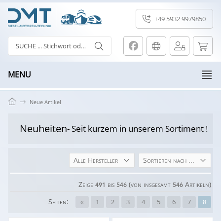
+49 5932 9979850
MENU
Neue Artikel
Neuheiten
- Seit kurzem in unserem Sortiment !
Alle Hersteller
Sortieren nach ...
Zeige
bis
(von insgesamt
Artikeln)
491
546
546
Seiten:
«
1
2
3
4
5
6
7
8