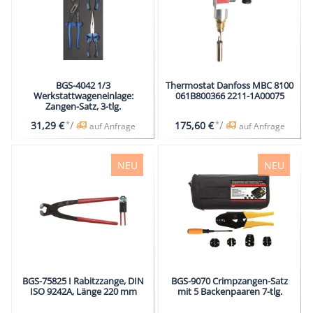
BGS-4042 1/3
Thermostat Danfoss MBC 8100
Werkstattwageneinlage:
061B800366 2211-1A00075
Zangen-Satz, 3-tlg.
*
/
*
/
31,29 €
175,60 €
auf Anfrage
auf Anfrage
NEU
NEU
BGS-75825 I Rabitzzange, DIN
BGS-9070 Crimpzangen-Satz
ISO 9242A, Länge 220 mm
mit 5 Backenpaaren 7-tlg.