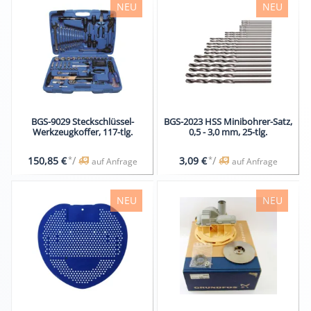
NEU
NEU
BGS-9029 Steckschlüssel-
BGS-2023 HSS Minibohrer-Satz,
Werkzeugkoffer, 117-tlg.
0,5 - 3,0 mm, 25-tlg.
*
/
*
/
150,85 €
3,09 €
auf Anfrage
auf Anfrage
NEU
NEU