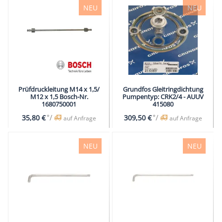
NEU
NEU
Prüfdruckleitung M14 x 1,5/
Grundfos Gleitringdichtung
M12 x 1,5 Bosch-Nr.
Pumpentyp: CRK2/4 - AUUV
1680750001
415080
*
/
*
/
35,80 €
309,50 €
auf Anfrage
auf Anfrage
NEU
NEU