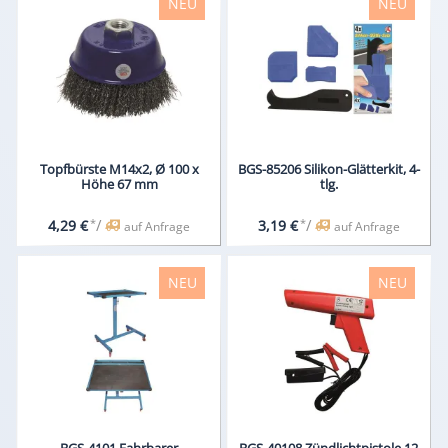
NEU
NEU
Topfbürste M14x2, Ø 100 x
BGS-85206 Silikon-Glätterkit, 4-
Höhe 67 mm
tlg.
*
/
*
/
4,29 €
3,19 €
auf Anfrage
auf Anfrage
NEU
NEU