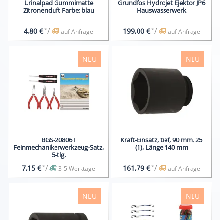
Urinalpad Gummimatte
Grundfos Hydrojet Ejektor JP6
Zitronenduft Farbe: blau
Hauswasserwerk
*
/
*
/
4,80 €
199,00 €
auf Anfrage
auf Anfrage
NEU
NEU
BGS-20806 I
Kraft-Einsatz, tief, 90 mm, 25
Feinmechanikerwerkzeug-Satz,
(1), Länge 140 mm
5-tlg.
*
/
*
/
7,15 €
161,79 €
3-5 Werktage
auf Anfrage
NEU
NEU