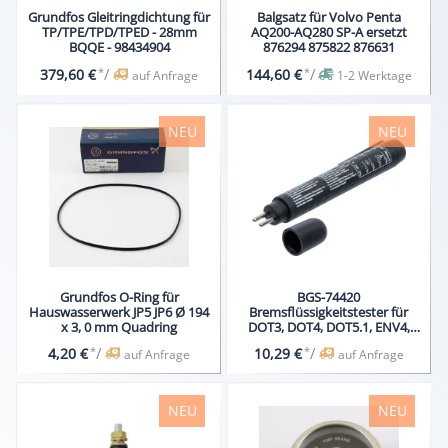
Grundfos Gleitringdichtung für
Balgsatz für Volvo Penta
TP/TPE/TPD/TPED - 28mm
AQ200-AQ280 SP-A ersetzt
BQQE - 98434904
876294 875822 876631
*
/
*
/
379,60 €
144,60 €
auf Anfrage
1-2 Werktage
NEU
NEU
Grundfos O-Ring für
BGS-74420
Hauswasserwerk JP5 JP6 Ø 194
Bremsflüssigkeitstester für
x 3, 0 mm Quadring
DOT3, DOT4, DOT5.1, ENV4,
ENV6
*
/
*
/
4,20 €
10,29 €
auf Anfrage
auf Anfrage
NEU
NEU