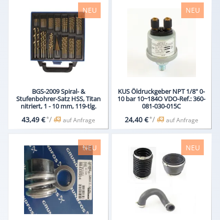
NEU
NEU
BGS-2009 Spiral- &
KUS Öldruckgeber NPT 1/8" 0-
Stufenbohrer-Satz HSS, Titan
10 bar 10~184O VDO-Ref.: 360-
nitriert, 1 - 10 mm, 119-tlg.
081-030-015C
*
/
*
/
43,49 €
24,40 €
auf Anfrage
auf Anfrage
NEU
NEU