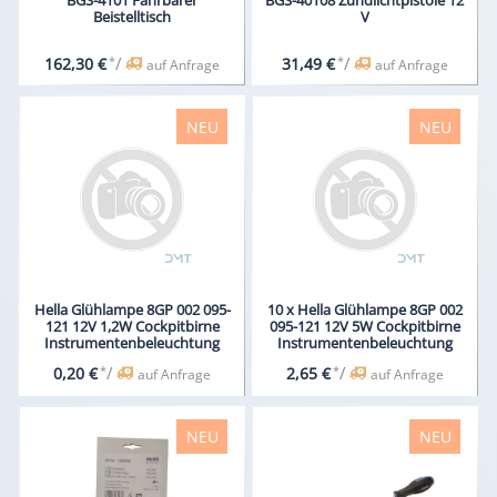
BGS-4101 Fahrbarer
BGS-40108 Zündlichtpistole 12
Beistelltisch
V
*
/
*
/
162,30 €
31,49 €
auf Anfrage
auf Anfrage
NEU
NEU
Hella Glühlampe 8GP 002 095-
10 x Hella Glühlampe 8GP 002
121 12V 1,2W Cockpitbirne
095-121 12V 5W Cockpitbirne
Instrumentenbeleuchtung
Instrumentenbeleuchtung
*
/
*
/
0,20 €
2,65 €
auf Anfrage
auf Anfrage
NEU
NEU