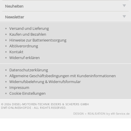
Neuheiten
Newsletter
Versand und Lieferung
Kaufen und Bezahlen
Hinweise zur Batterieentsorgung
Altölverordnung
Kontakt
Widerruf erklären
Datenschutzerklärung
Allgemeine Geschäftsbedingungen mit Kundeninformationen
Widerrufsbelehrung & Widerrufsformular
Impressum
Cookie Einstellungen
© 2026 DIESEL-MOTOREN-TECHNIK ESDERS & SCHEPERS GMBH
DMT-ONLINESHOP.DE - ALL RIGHTS RESERVED.
DESIGN + REALISATION
by eW-Service.de