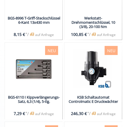
BGS-8996 T-Griff-Steckschlüssel
Werkstatt-
6-Kant 13x430 mm
Drehmomentschlüssel, 10
(3/8), 20-100 Nm
*
/
*
/
8,15 €
100,85 €
auf Anfrage
auf Anfrage
NEU
NEU
BGS-6110 I Kippverlängerungs-
KSB Schaltautomat
Satz, 6,3 (1/4), 5-tlg.
Controlmatic E Druckwächter
*
/
*
/
7,29 €
246,30 €
auf Anfrage
auf Anfrage