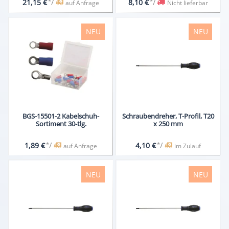
*
/
*
/
21,15 €
8,10 €
auf Anfrage
Nicht lieferbar
NEU
NEU
BGS-15501-2 Kabelschuh-
Schraubendreher, T-Profil, T20
Sortiment 30-tlg.
x 250 mm
*
/
*
/
1,89 €
4,10 €
auf Anfrage
im Zulauf
NEU
NEU