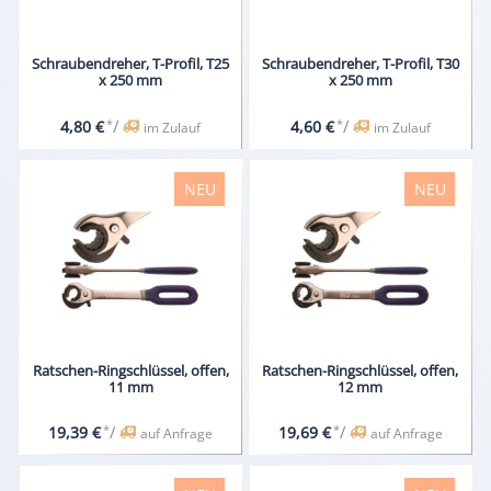
Schraubendreher, T-Profil, T25
Schraubendreher, T-Profil, T30
x 250 mm
x 250 mm
*
/
*
/
4,80 €
4,60 €
im Zulauf
im Zulauf
NEU
NEU
Ratschen-Ringschlüssel, offen,
Ratschen-Ringschlüssel, offen,
11 mm
12 mm
*
/
*
/
19,39 €
19,69 €
auf Anfrage
auf Anfrage