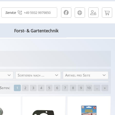
Service
+49 5932 9979850
Forst- & Gartentechnik
Sortieren nach ...
Artikel pro Seite
Seiten:
1
2
3
4
5
6
7
8
9
10
...
»