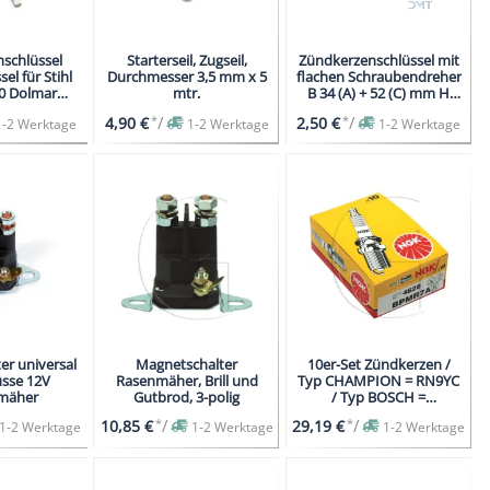
schlüssel
Starterseil, Zugseil,
Zündkerzenschlüssel mit
el für Stihl
Durchmesser 3,5 mm x 5
flachen Schraubendreher
0 Dolmar
mtr.
B 34 (A) + 52 (C) mm H
arna
160(B) mm
*
/
*
/
4,90 €
2,50 €
1-2 Werktage
1-2 Werktage
1-2 Werktage
er universal
Magnetschalter
10er-Set Zündkerzen /
üsse 12V
Rasenmäher, Brill und
Typ CHAMPION = RN9YC
zmäher
Gutbrod, 3-polig
/ Typ BOSCH =
WR6D(C/S), W7DCX,
*
/
*
/
10,85 €
29,19 €
1-2 Werktage
1-2 Werktage
1-2 Werktage
WR7DS / Typ DENSO =
W20EPR-U