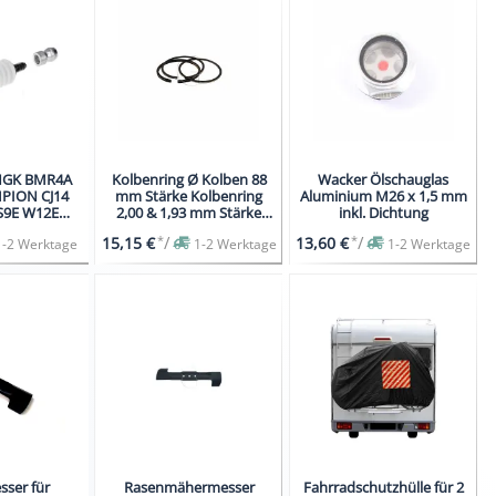
NGK BMR4A
Kolbenring Ø Kolben 88
Wacker Ölschauglas
MPION CJ14
mm Stärke Kolbenring
Aluminium M26 x 1,5 mm
9E W12E
2,00 & 1,93 mm Stärke
inkl. Dichtung
14MR-U
Kolbering
*
/
*
/
15,15 €
13,60 €
1-2 Werktage
1-2 Werktage
1-2 Werktage
sser für
Rasenmähermesser
Fahrradschutzhülle für 2