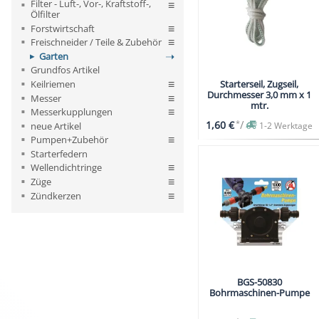
Filter - Luft-, Vor-, Kraftstoff-,
Ölfilter
Forstwirtschaft
Freischneider / Teile & Zubehör
Garten
Grundfos Artikel
Keilriemen
Starterseil, Zugseil,
Durchmesser 3,0 mm x 1
Messer
mtr.
Messerkupplungen
*
/
1,60 €
neue Artikel
1-2 Werktage
Pumpen+Zubehör
Starterfedern
Wellendichtringe
Züge
Zündkerzen
BGS-50830
Bohrmaschinen-Pumpe