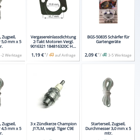
, Zugseil,
Vergasereinlassdichtung
BGS-50835 Schärfer für
 5,0 mm x 5
2-Takt Motoren Vergl.
Gartengeräte
r.
9016321 184816320C HS-
Vergaser
*
/
*
/
1,19 €
2,09 €
1-2 Werktage
auf Anfrage
3-5 Werktage
, Zugseil,
3 x Zündkerze Champion
Starterseil, Zugseil,
 4,5 mm x 5
J17LM, vergl. Tiger C9E
Durchmesser 3,0 mm x 5
r.
mtr.