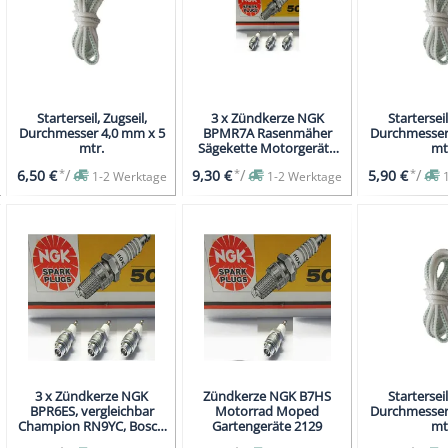
Starterseil, Zugseil,
3 x Zündkerze NGK
Starterseil
Durchmesser 4,0 mm x 5
BPMR7A Rasenmäher
Durchmesser
mtr.
Sägekette Motorgeräte
mt
vergl.Tiger CA6
*
/
*
/
*
/
6,50 €
9,30 €
5,90 €
1-2 Werktage
1-2 Werktage
3 x Zündkerze NGK
Zündkerze NGK B7HS
Starterseil
BPR6ES, vergleichbar
Motorrad Moped
Durchmesser
Champion RN9YC, Bosch
Gartengeräte 2129
mt
WR6D, WR7BP, WR7B+