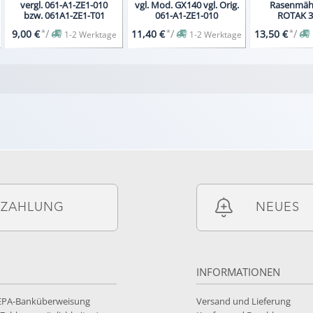
vergl. 061-A1-ZE1-010
vgl. Mod. GX140 vgl. Orig.
Rasenmäh
bzw. 061A1-ZE1-T01
061-A1-ZE1-010
ROTAK 34
F0168
*
/
*
/
*
/
9,00 €
11,40 €
13,50 €
1-2 Werktage
1-2 Werktage
ZAHLUNG
NEUES
INFORMATIONEN
SEPA-Banküberweisung
Versand und Lieferung