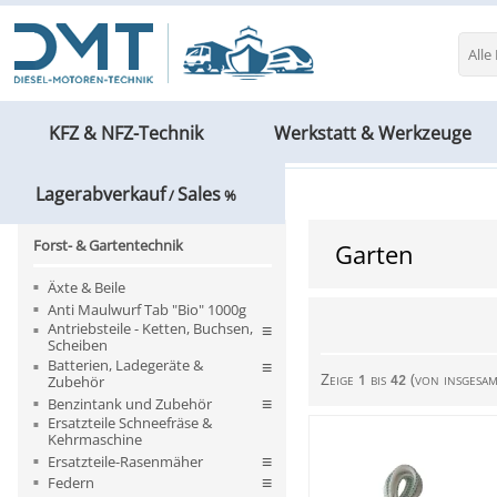
Alle
KFZ & NFZ-Technik
Werkstatt & Werkzeuge
Lagerabverkauf
Sales
Forst- & Gartentechnik
Garten
/
%
Forst- & Gartentechnik
Garten
Äxte & Beile
Anti Maulwurf Tab "Bio" 1000g
Antriebsteile - Ketten, Buchsen,
Scheiben
Batterien, Ladegeräte &
Zeige
bis
(von insgesa
Zubehör
1
42
Benzintank und Zubehör
Ersatzteile Schneefräse &
Kehrmaschine
Ersatzteile-Rasenmäher
Federn