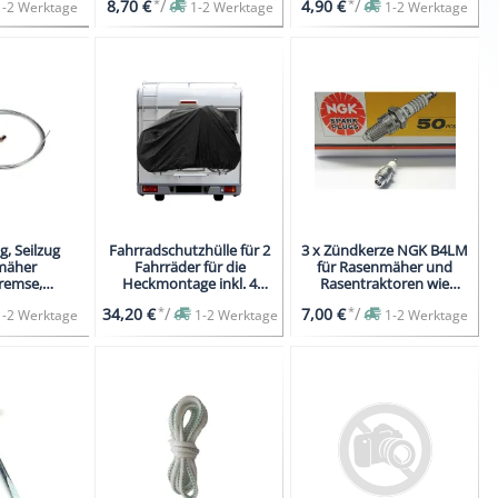
*
/
*
/
8,70 €
4,90 €
1-2 Werktage
1-2 Werktage
1-2 Werktage
, Seilzug
Fahrradschutzhülle für 2
3 x Zündkerze NGK B4LM
mäher
Fahrräder für die
für Rasenmäher und
remse,
Heckmontage inkl. 4
Rasentraktoren wie
zw. Getriebe
Stck. Spanngurte
J19LM, W9EO
*
/
*
/
34,20 €
7,00 €
1-2 Werktage
1-2 Werktage
1-2 Werktage