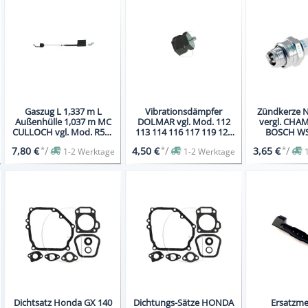
Gaszug L 1,337 m L
Vibrationsdämpfer
Zündkerze 
Außenhülle 1,037 m MC
DOLMAR vgl. Mod. 112
vergl. CHA
CULLOCH vgl. Mod. R52S
113 114 116 117 119 120
BOSCH WS
G553 CME P553
122
DENSO W
*
/
*
/
*
/
7,80 €
4,50 €
3,65 €
1-2 Werktage
1-2 Werktage
Dichtsatz Honda GX 140
Dichtungs-Sätze HONDA
Ersatzme