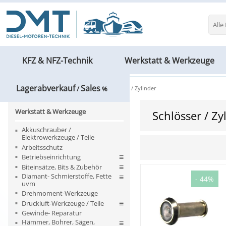
Alle
KFZ & NFZ-Technik
Werkstatt & Werkzeuge
Lagerabverkauf
Sales
Werkstatt & Werkzeuge
Schlösser / Zylinder
/
%
Werkstatt & Werkzeuge
Schlösser / Zy
Akkuschrauber /
Elektrowerkzeuge / Teile
Arbeitsschutz
Betriebseinrichtung
Biteinsätze, Bits & Zubehör
Diamant- Schmierstoffe, Fette
- 44%
uvm
Drehmoment-Werkzeuge
Druckluft-Werkzeuge / Teile
Gewinde- Reparatur
Hämmer, Bohrer, Sägen,