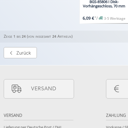
BGS-85806 I Disk-
Vorhängeschloss, 70 mm
*
/
6,09 €
3-5 Werktage
Zeige
bis
(von insgesamt
Artikeln)
1
24
24
Zurück
VERSAND
VERSAND
ZAHLUNG
Lieferung per Deutsche Post / DHL
Vorkasse / 