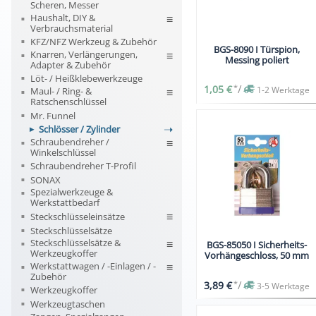
Scheren, Messer
Haushalt, DIY &
Verbrauchsmaterial
KFZ/NFZ Werkzeug & Zubehör
BGS-8090 I Türspion,
Knarren, Verlängerungen,
Messing poliert
Adapter & Zubehör
Löt- / Heißklebewerkzeuge
*
/
1,05 €
1-2 Werktage
Maul- / Ring- &
Ratschenschlüssel
Mr. Funnel
Schlösser / Zylinder
Schraubendreher /
Winkelschlüssel
Schraubendreher T-Profil
SONAX
Spezialwerkzeuge &
Werkstattbedarf
Steckschlüsseleinsätze
Steckschlüsselsätze
Steckschlüsselsätze &
BGS-85050 I Sicherheits-
Werkzeugkoffer
Vorhängeschloss, 50 mm
Werkstattwagen / -Einlagen / -
Zubehör
*
/
3,89 €
3-5 Werktage
Werkzeugkoffer
Werkzeugtaschen