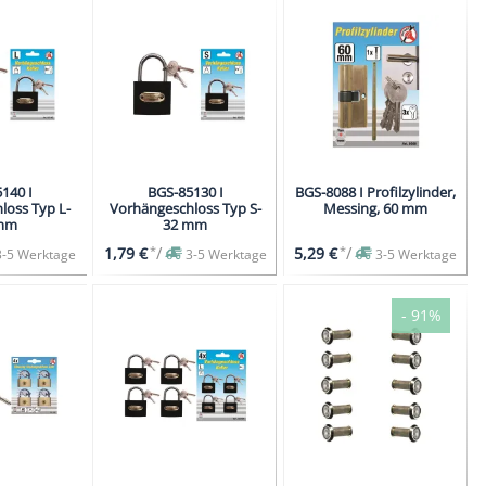
140 I
BGS-85130 I
BGS-8088 I Profilzylinder,
loss Typ L-
Vorhängeschloss Typ S-
Messing, 60 mm
mm
32 mm
*
/
*
/
1,79 €
5,29 €
3-5 Werktage
3-5 Werktage
3-5 Werktage
- 91%