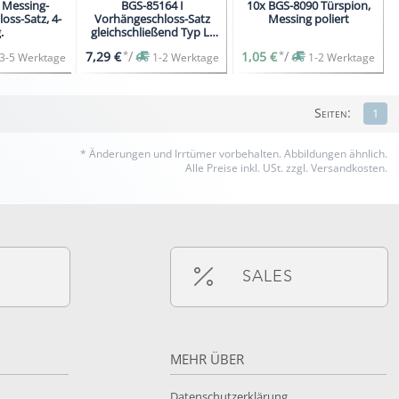
 Messing-
BGS-85164 I
10x BGS-8090 Türspion,
oss-Satz, 4-
Vorhängeschloss-Satz
Messing poliert
.
gleichschließend Typ L-
35mm, 4-tlg.
*
/
*
/
7,29 €
1,05 €
3-5 Werktage
1-2 Werktage
1-2 Werktage
Seiten:
1
* Änderungen und Irrtümer vorbehalten.
Abbildungen ähnlich.
Alle Preise inkl. USt. zzgl. Versandkosten.
SALES
MEHR ÜBER
Datenschutzerklärung