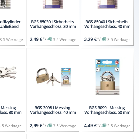
ofilzylinder-
BGS-85030 I Sicherheits-
BGS-85040 I Sicherheits-
hschließend
Vorhängeschloss, 30 mm
Vorhängeschloss, 40 mm
*
/
*
/
2,49 €
3,29 €
3-5 Werktage
3-5 Werktage
3-5 Werktage
 Messing-
BGS-3098 I Messing-
BGS-3099 I Messing-
loss, 30 mm
Vorhängeschloss, 40 mm
Vorhängeschloss, 50 mm
*
/
*
/
2,99 €
4,49 €
3-5 Werktage
3-5 Werktage
3-5 Werktage