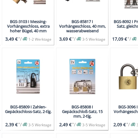
BGS-3103 I Messing-
BGS-85817 I
BGS-8092 I Pr
Vorhängeschloss, extra
Vorhängeschloss, 40 mm,
Satz, gleic
hoher Bügel, 40 mm
wasserabweisend
*
/
*
/
*
/
3,49 €
3,69 €
17,09 €
1-2 Werktage
3-5 Werktage
BGS-85809 I Zahlen-
BGS-85808 I
BGS-3096 I
Gepäckschloss-Satz, 2-tlg.
Gepäckschloß-Satz, 15
Vorhängesch
mm, 2-tlg.
*
/
*
/
*
/
2,39 €
2,49 €
2,09 €
3-5 Werktage
3-5 Werktage