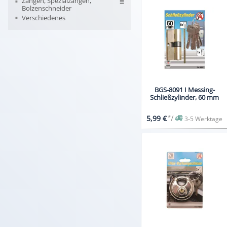
Zangen, Spezialzangen,
Bolzenschneider
Verschiedenes
BGS-8091 I Messing-
Schließzylinder, 60 mm
*
/
5,99 €
3-5 Werktage