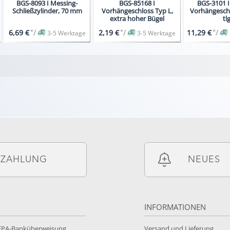
BGS-8093 I Messing-
BGS-85168 I
BGS-3101 I
Schließzylinder, 70 mm
Vorhängeschloss Typ L,
Vorhängeschl
extra hoher Bügel
tlg
*
/
*
/
*
/
6,69 €
2,19 €
11,29 €
3-5 Werktage
3-5 Werktage
ZAHLUNG
NEUES
INFORMATIONEN
SEPA-Banküberweisung
Versand und Lieferung