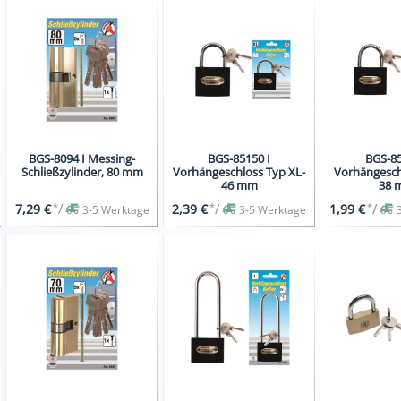
BGS-8094 I Messing-
BGS-85150 I
BGS-85
Schließzylinder, 80 mm
Vorhängeschloss Typ XL-
Vorhängesch
46 mm
38 
*
/
*
/
*
/
7,29 €
2,39 €
1,99 €
3-5 Werktage
3-5 Werktage