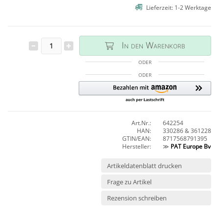
Lieferzeit: 1-2 Werktage
In den Warenkorb
ODER
ODER
Art.Nr.:
642254
HAN:
330286 & 361228
GTIN/EAN:
8717568791395
Hersteller:
≫
PAT Europe Bv
Artikeldatenblatt drucken
Frage zu Artikel
Rezension schreiben