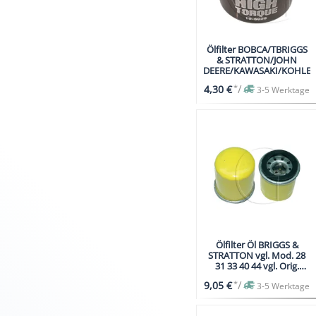
Ölfilter BOBCA/TBRIGGS
& STRATTON/JOHN
DEERE/KAWASAKI/KOHLER
*
/
4,30 €
3-5 Werktage
Ölfilter Öl BRIGGS &
STRATTON vgl. Mod. 28
31 33 40 44 vgl. Orig.
795990
*
/
9,05 €
3-5 Werktage