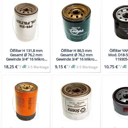
Ölfilter H 131,8 mm
Ölfilter H 86,5 mm
Ölfilter Y
Gesamt Ø 76,2 mm
Gesamt Ø 76,2 mm
Mod. D18-50
Gewinde 3/4” 16 Mikron
Gewinde 3/4” 16 Mikron
119305
28m Öl
27m Öl
*
/
*
/
*
/
18,25 €
9,15 €
10,75 €
3-5 Werktage
3-5 Werktage