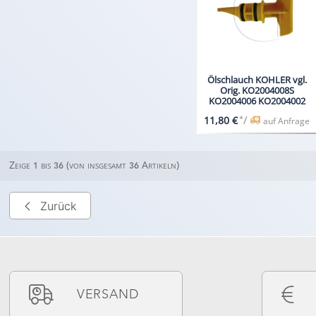
Ölschlauch KOHLER vgl.
Orig. KO2004008S
KO2004006 KO2004002
*
/
11,80 €
auf Anfrage
Zeige
bis
(von insgesamt
Artikeln)
1
36
36
Zurück
VERSAND