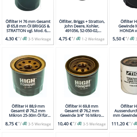
Ölfilter H 76 mm Gesamt
Ölfilter, Briggs + Stratton,
Ölfilter
Ø 65,8 mm Öl BRIGGS &
John Deere, Kohler,
Gewinde 
/STIHL/TECUMSEH
STRATTON vgl. Mod. 6,5
491056, 52-050-02,
HONDA vg
HP INTEK
AM101207
GCV520 GCV
*
/
*
/
*
/
4,30 €
4,75 €
5,50 €
3-5 Werktage
1-2 Werktage
Ölfilter H 88,9 mm
Ölfilter H 69,8 mm
Ölfilter
Gesamt Ø 76,2 mm
Gesamt Ø 76,2 mm
Aussendurc
Mikron 25-30m Öl für
Gewinde 3/4” 16 Mikron
mm Gewinde 
wassergekühlte Motoren
32m Öl
*
/
*
/
*
/
8,75 €
10,40 €
111,20 €
3-5 Werktage
3-5 Werktage