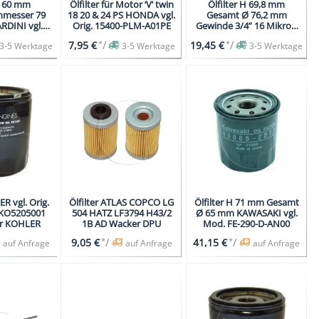
 L 60 mm
Ölfilter für Motor ‘V’ twin
Ölfilter H 69,8 mm
hmesser 79
18 20 & 24 PS HONDA vgl.
Gesamt Ø 76,2 mm
DINI vgl.
Orig. 15400-PLM-A01PE
Gewinde 3/4” 16 Mikron
02 LDW602
32m Öl
*
/
*
/
7,95 €
19,45 €
3-5 Werktage
3-5 Werktage
3-5 Werktage
ER vgl. Orig.
Ölfilter ATLAS COPCO LG
Ölfilter H 71 mm Gesamt
KO5205001
504 HATZ LF3794 H43/2
Ø 65 mm KAWASAKI vgl.
ür KOHLER
1B AD Wacker DPU
Mod. FE-290-D-AN00
*
/
*
/
9,05 €
41,15 €
auf Anfrage
auf Anfrage
auf Anfrage