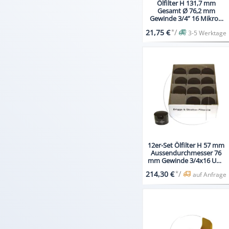
Ölfilter H 131,7 mm
Gesamt Ø 76,2 mm
Gewinde 3/4” 16 Mikron
28m Öl
*
/
21,75 €
3-5 Werktage
12er-Set Ölfilter H 57 mm
Aussendurchmesser 76
mm Gewinde 3/4x16 UNF
Inhalt 12x
*
/
214,30 €
auf Anfrage