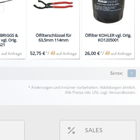
 BRIGGS &
Ölfilterschlüssel für
Ölfilter KOHLER vgl. Orig.
gl. Orig.
63,5mm 114mm
KO1205001
621
*
/
*
/
52,75 €
26,00 €
auf Anfrage
auf Anfrage
auf Anfrage
Seiten:
1
* Änderungen und Irrtümer vorbehalten.
Abbildungen ähnlich.
Alle Preise inkl. USt. zzgl. Versandkosten.
SALES