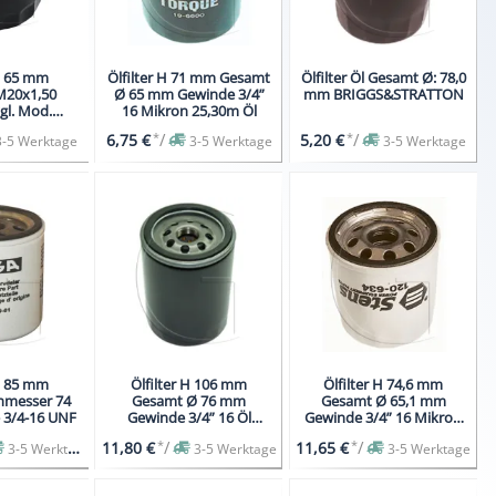
 H 65 mm
Ölfilter H 71 mm Gesamt
Ölfilter Öl Gesamt Ø: 78,0
M20x1,50
Ø 65 mm Gewinde 3/4”
mm BRIGGS&STRATTON
l. Mod.
16 Mikron 25,30m Öl
530 GXV520
*
/
*
/
6,75 €
5,20 €
3-5 Werktage
3-5 Werktage
3-5 Werktage
 H 85 mm
Ölfilter H 106 mm
Ölfilter H 74,6 mm
hmesser 74
Gesamt Ø 76 mm
Gesamt Ø 65,1 mm
3/4-16 UNF
Gewinde 3/4” 16 Öl
Gewinde 3/4” 16 Mikron
passend für KUBOTA
25m Öl
*
/
*
/
11,80 €
11,65 €
3-5 Werktage
3-5 Werktage
3-5 Werktage