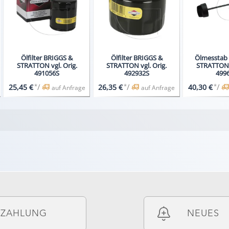
Ölfilter BRIGGS &
Ölfilter BRIGGS &
Ölmesstab
STRATTON vgl. Orig.
STRATTON vgl. Orig.
STRATTON v
491056S
492932S
499
*
/
*
/
*
/
25,45 €
26,35 €
40,30 €
auf Anfrage
auf Anfrage
ZAHLUNG
NEUES