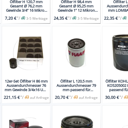
Ölfilter H 120,7 mm
Ölfilter H 98,4 mm
Ölfilter
Gesamt Ø 76,2 mm
Gesamt Ø 95,25 mm
Aussendurc
Gewinde 3/4” 16 Mikron
Gewinde 1” 12 Mikron
mm LOMBAR
20m Öl
10m Öl
Mod. LDW5
*
/
*
/
*
/
7,20 €
24,35 €
22,35 €
3-5 Werktage
3-5 Werktage
12er-Set Ölfilter H 86 mm
Ölfilter L 120,5 mm
Ölfilter KOHL
Aussendurchmesser 76
Aussendurchmesser 79
KO5205002 
mm Gewinde 3/4x16 UNF
mm passend für
passend f
Inhalt 12x
LOMBARDINI
*
/
*
/
*
/
221,15 €
20,70 €
30,00 €
auf Anfrage
auf Anfrage