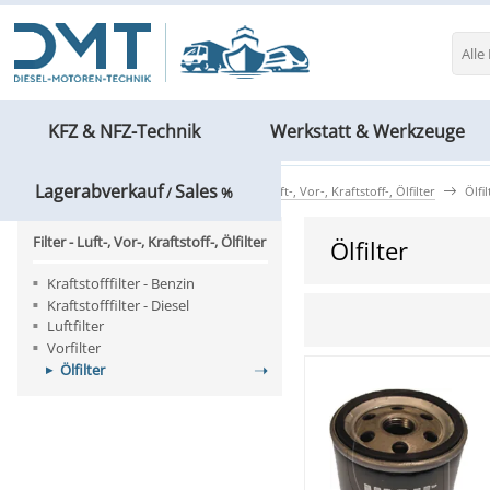
Alle
KFZ & NFZ-Technik
Werkstatt & Werkzeuge
Lagerabverkauf
Sales
Forst- & Gartentechnik
Filter - Luft-, Vor-, Kraftstoff-, Ölfilter
Ölfil
/
%
Filter - Luft-, Vor-, Kraftstoff-, Ölfilter
Ölfilter
Kraftstofffilter - Benzin
Kraftstofffilter - Diesel
Luftfilter
Vorfilter
Ölfilter