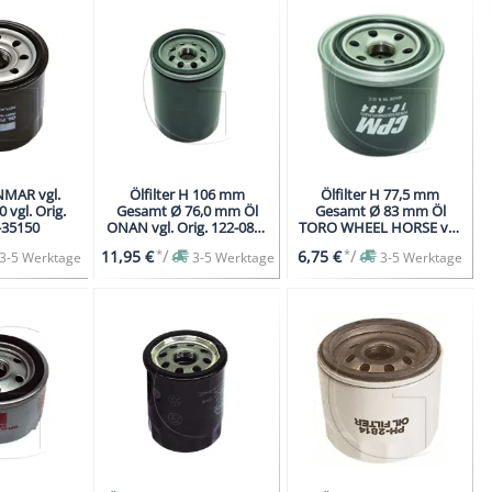
ANMAR vgl.
Ölfilter H 106 mm
Ölfilter H 77,5 mm
 vgl. Orig.
Gesamt Ø 76,0 mm Öl
Gesamt Ø 83 mm Öl
-35150
ONAN vgl. Orig. 122-0800
TORO WHEEL HORSE vgl.
122-0323 122-0445
Mod. 325 GM
*
/
*
/
11,95 €
6,75 €
3-5 Werktage
3-5 Werktage
3-5 Werktage