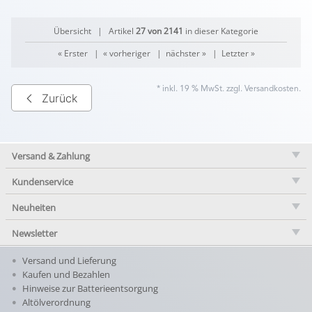
Übersicht
| Artikel
27 von 2141
in dieser Kategorie
« Erster
|
« vorheriger
|
nächster »
|
Letzter »
* inkl. 19 % MwSt. zzgl.
Versandkosten
.
Zurück
Versand & Zahlung
Kundenservice
Neuheiten
Newsletter
Versand und Lieferung
Kaufen und Bezahlen
Hinweise zur Batterieentsorgung
Altölverordnung