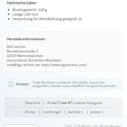
Technische Daten
Bruttogewicht: 328 g
Länge: 230 mm
Verpackung für Wandbehang geeignet: Ja
Herstellerinformationen
BGS technic
Bandwirkerstraße 3
42929 Wermelskirchen
Deutschland, Nordrhein-Westfalen
mail@bgs-technic.de, https://www.bgstechnic.com/
Teile-Nummern anderer Hersteller, wenn hier
Hinweis:
aufgeführt, dienen ausschließlich Vergleichszwecken.
Übersicht
| Artikel
7 von 47
in dieser Kategorie
« Erster
|
« vorheriger
|
nächster »
|
Letzter »
* inkl. 19 % MwSt. zzgl.
Versandkosten
.