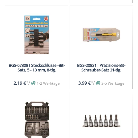
BGS-67308 I Steckschlüssel-Bit-
BGS-20831 I Präzisions-Bit-
Satz, 5 - 13 mm, 8-tlg.
Schrauber-Satz 31-tlg.
*
/
*
/
2,19 €
3,99 €
1-2 Werktage
3-5 Werktage