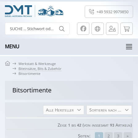
+49 5932 9979850
MENU
Werkstatt & Werkzeuge
Biteinsätze, Bits & Zubehör
Bitsortimente
Bitsortimente
Alle Hersteller
Sortieren nach ...
Zeige
bis
(von insgesamt
Artikeln)
1
42
93
Seiten:
1
2
3
»