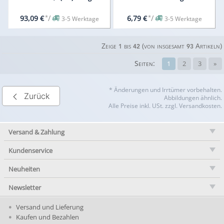
*
/
*
/
93,09 €
6,79 €
3-5 Werktage
3-5 Werktage
Zeige
bis
(von insgesamt
Artikeln)
1
42
93
Seiten:
1
2
3
»
* Änderungen und Irrtümer vorbehalten.
Zurück
Abbildungen ähnlich.
Alle Preise inkl. USt. zzgl. Versandkosten.
Versand & Zahlung
Kundenservice
Neuheiten
Newsletter
Versand und Lieferung
Kaufen und Bezahlen