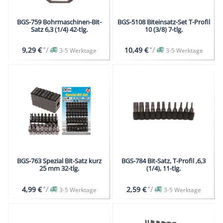
BGS-759 Bohrmaschinen-Bit-
BGS-5108 Biteinsatz-Set T-Profil
Satz 6,3 (1/4) 42-tlg.
10 (3/8) 7-tlg.
*
/
*
/
9,29 €
10,49 €
3-5 Werktage
3-5 Werktage
BGS-763 Spezial Bit-Satz kurz
BGS-784 Bit-Satz, T-Profil ,6,3
25 mm 32-tlg.
(1/4), 11-tlg.
*
/
*
/
4,99 €
2,59 €
3-5 Werktage
3-5 Werktage