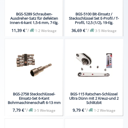
BGS-5289 Schrauben-
BGS-5100 Bit-Einsatz /
Ausdreher-Satz für defekten
Steckschlüssel Set E-Profil / T-
Innen-6-kant 1,5-6 mm, 7-tlg.
Profil, 12,5 (1/2), 19-tlg.
*
/
*
/
11,39 €
36,69 €
1-2 Werktage
3-5 Werktage
BGS-2758 Steckschlüssel-
BGS-115 Ratschen-Schlüssel
Einsatz-Set 6-Kant
Ultra Dünn mit 2 Kreuz-und 2
Bohrmaschinenschaft 6-13 mm
Schlitzbit
*
/
*
/
7,79 €
9,79 €
3-5 Werktage
1-2 Werktage