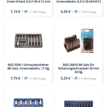
Innen-6-Kant 6,3 (1/4) 4-12 mm
Innenvielzahn 6,3 (1/4) M4-M12
*
/
*
/
7,19 €
6,39 €
1-2 Werktage
1-2 Werktage
BGS-5030 I Schraubendreher-
BGS-20810 Bit-Satz für
Bit-Satz, Innenvielzahn, 11-tlg.
Sicherungsschrauben 50 mm
33-tlg.
*
/
*
/
7,79 €
5,29 €
3-5 Werktage
3-5 Werktage