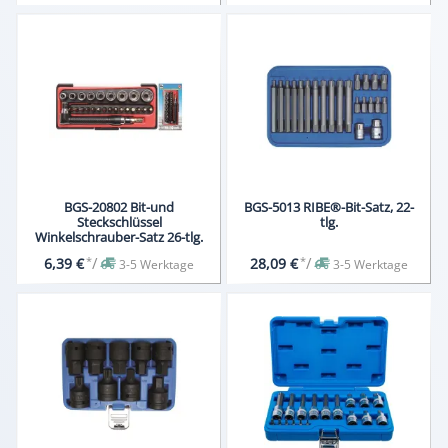
BGS-20802 Bit-und
BGS-5013 RIBE®-Bit-Satz, 22-
Steckschlüssel
tlg.
Winkelschrauber-Satz 26-tlg.
*
/
*
/
6,39 €
28,09 €
3-5 Werktage
3-5 Werktage