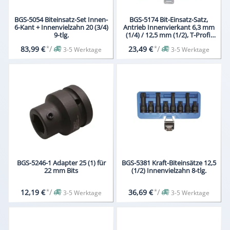
BGS-5054 Biteinsatz-Set Innen-
BGS-5174 Bit-Einsatz-Satz,
6-Kant + Innenvielzahn 20 (3/4)
Antrieb Innenvierkant 6,3 mm
9-tlg.
(1/4) / 12,5 mm (1/2), T-Profil
(für Torx) mit Bohrung, 18-tlg.
*
/
*
/
83,99 €
23,49 €
3-5 Werktage
3-5 Werktage
BGS-5246-1 Adapter 25 (1) für
BGS-5381 Kraft-Biteinsätze 12,5
22 mm Bits
(1/2) Innenvielzahn 8-tlg.
*
/
*
/
12,19 €
36,69 €
3-5 Werktage
3-5 Werktage