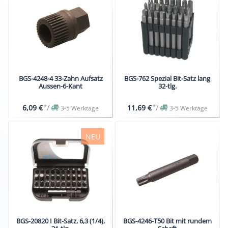
BGS-4248-4 33-Zahn Aufsatz
BGS-762 Spezial Bit-Satz lang
Aussen-6-Kant
32-tlg.
*
/
*
/
6,09 €
11,69 €
3-5 Werktage
3-5 Werktage
NEU
BGS-20820 I Bit-Satz, 6,3 (1/4),
BGS-4246-T50 Bit mit rundem