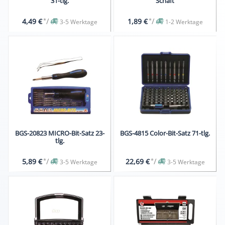
31-tlg.
Schaft
*
/
*
/
4,49 €
1,89 €
3-5 Werktage
1-2 Werktage
BGS-20823 MICRO-Bit-Satz 23-
BGS-4815 Color-Bit-Satz 71-tlg.
tlg.
*
/
*
/
5,89 €
22,69 €
3-5 Werktage
3-5 Werktage