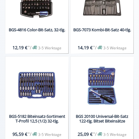
BGS-4816 Color-Bit-Satz, 32-tlg.
BGS-7073 Kombi-Bit-Satz 40-tlg.
*
/
*
/
12,19 €
14,19 €
3-5 Werktage
3-5 Werktage
BGS-5182 Biteinsatz-Sortiment
BGS 20100 Universal-Bit-Satz
T-Profil 12,5 (1/2) 32-tlg.
122-tlg. Bitset Biteinsätze
*
/
*
/
95,59 €
25,09 €
3-5 Werktage
3-5 Werktage