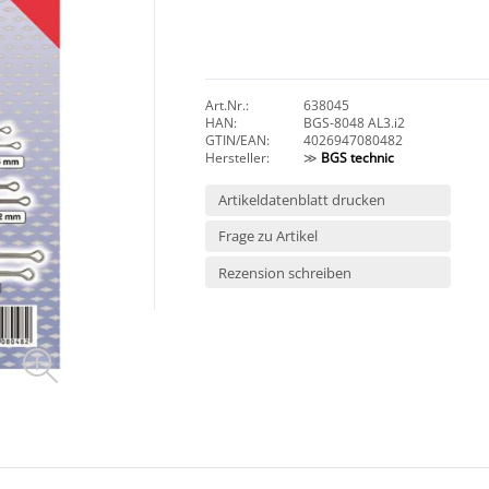
Art.Nr.:
638045
HAN:
BGS-8048 AL3.i2
GTIN/EAN:
4026947080482
Hersteller:
≫
BGS technic
Artikeldatenblatt drucken
Frage zu Artikel
Rezension schreiben