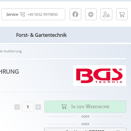
Service
+49 5932 9979850
Forst- & Gartentechnik
ade Ausführung
ührung
In den Warenkorb
ODER
ODER