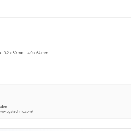
 - 3,2 x 50 mm - 4,0 x 64 mm
falen
/www.bgstechnic.com/