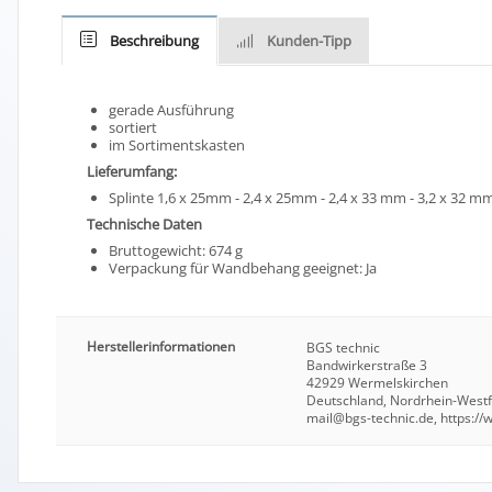
Beschreibung
Kunden-Tipp
gerade Ausführung
sortiert
im Sortimentskasten
Lieferumfang:
Splinte 1,6 x 25mm - 2,4 x 25mm - 2,4 x 33 mm - 3,2 x 32 mm
Technische Daten
Bruttogewicht: 674 g
Verpackung für Wandbehang geeignet: Ja
Herstellerinformationen
BGS technic
Bandwirkerstraße 3
42929 Wermelskirchen
Deutschland, Nordrhein-West
mail@bgs-technic.de, https:/