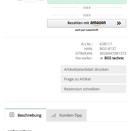
ODER
ODER
Art.Nr.:
638117
HAN:
BGS-8137
GTIN/EAN:
4026947081373
Hersteller:
≫
BGS technic
Artikeldatenblatt drucken
Frage zu Artikel
Rezension schreiben
Beschreibung
Kunden-Tipp