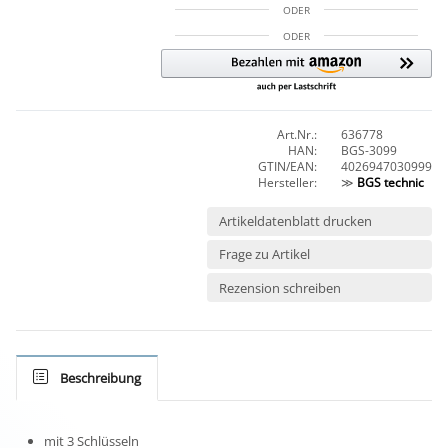
ODER
ODER
Art.Nr.:
636778
HAN:
BGS-3099
GTIN/EAN:
4026947030999
Hersteller:
≫
BGS technic
Artikeldatenblatt drucken
Frage zu Artikel
Rezension schreiben
Beschreibung
mit 3 Schlüsseln