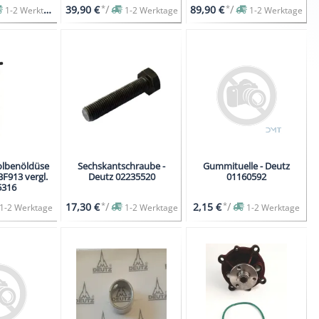
*
/
*
/
39,90 €
89,90 €
1-2 Werktage
1-2 Werktage
1-2 Werktage
olbenöldüse
Sechskantschraube -
Gummituelle - Deutz
BF913 vergl.
Deutz 02235520
01160592
5316
*
/
*
/
17,30 €
2,15 €
1-2 Werktage
1-2 Werktage
1-2 Werktage