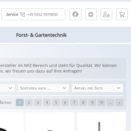
Service
+49 5932 9979850
Forst- & Gartentechnik
rsteller im NFZ-Bereich und steht für Qualität. Wir können
rn, wir freuen uns dazu auf Ihre Anfragen!
Sortieren nach ...
Artikel pro Seite
Seiten:
1
2
3
4
5
6
7
8
9
10
...
»