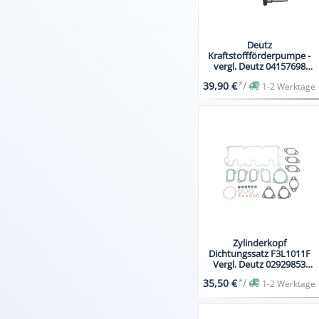
Deutz
Kraftstoffförderpumpe -
vergl. Deutz 04157698
F2L812 F2L912
*
/
39,90 €
1-2 Werktage
Zylinderkopf
Dichtungssatz F3L1011F
Vergl. Deutz 02929853
02931744
*
/
35,50 €
1-2 Werktage