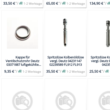
*
/
*
/
*
/
33,50 €
65,00 €
134,90 €
1-2 Werktage
1-2 Werktage
Kappe für
Spritzdüse Kolbenöldüse
Spritzdüse K
Ventilschutzrohr Deutz
vergl. Deutz 04231147
vergl. Deutz 
03371887 luftgekühlte
02239589 FL912 FL913
0423
Motoren 812,912,913
*
/
*
/
*
/
9,35 €
35,50 €
25,50 €
1-2 Werktage
1-2 Werktage