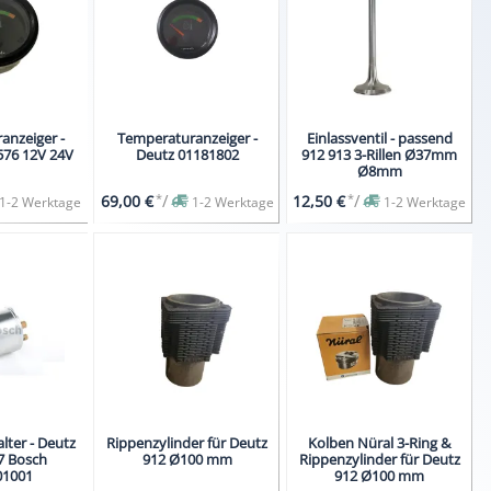
anzeiger -
Temperaturanzeiger -
Einlassventil - passend
Deutz 01182576 12V 24V
Deutz 01181802
912 913 3-Rillen Ø37mm
Ø8mm
*
/
*
/
69,00 €
12,50 €
1-2 Werktage
1-2 Werktage
1-2 Werktage
lter - Deutz
Rippenzylinder für Deutz
Kolben Nüral 3-Ring &
7 Bosch
912 Ø100 mm
Rippenzylinder für Deutz
01001
912 Ø100 mm