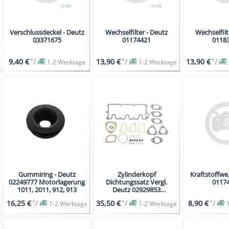
Verschlussdeckel - Deutz
Wechselfilter - Deutz
Wechselfilt
03371675
01174421
0118
*
/
*
/
*
/
9,40 €
13,90 €
13,90 €
1-2 Werktage
1-2 Werktage
Gummiring - Deutz
Zylinderkopf
Kraftstoffwe.
02249777 Motorlagerung
Dichtungssatz Vergl.
0117
1011, 2011, 912, 913
Deutz 02929853
F3L1011F
*
/
*
/
*
/
16,25 €
35,50 €
8,90 €
1-2 Werktage
1-2 Werktage