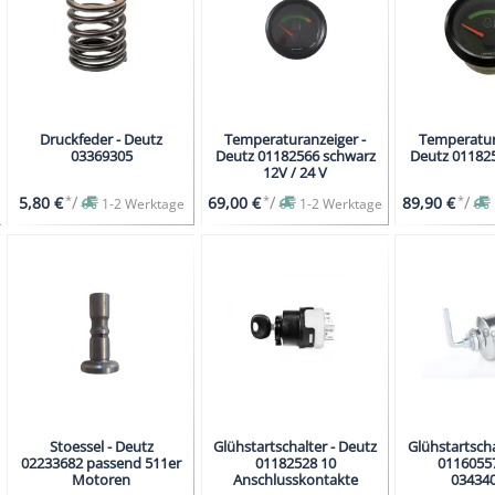
Druckfeder - Deutz
Temperaturanzeiger -
Temperatur
03369305
Deutz 01182566 schwarz
12V / 24 V
*
/
*
/
*
/
5,80 €
69,00 €
89,90 €
1-2 Werktage
1-2 Werktage
Stoessel - Deutz
Glühstartschalter - Deutz
Glühstartscha
02233682 passend 511er
01182528 10
0116055
Motoren
Anschlusskontakte
03434