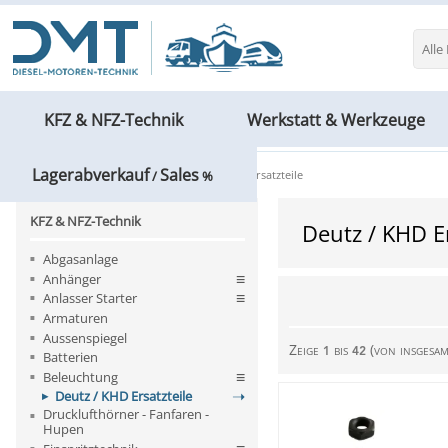
Alle
KFZ & NFZ-Technik
Werkstatt & Werkzeuge
Lagerabverkauf
Sales
KFZ & NFZ-Technik
Deutz / KHD Ersatzteile
/
%
KFZ & NFZ-Technik
Deutz / KHD Er
Abgasanlage
Anhänger
Anlasser Starter
Armaturen
Aussenspiegel
Zeige
bis
(von insgesa
1
42
Batterien
Beleuchtung
Deutz / KHD Ersatzteile
Drucklufthörner - Fanfaren -
Hupen