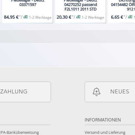
03371597
04270252 passend
04154482 Ölf
F2L1011 2011 STD
912 
*
/
*
/
*
/
84,95 €
20,30 €
6,65 €
1-2 Werktage
1-2 Werktage
ZAHLUNG
NEUES
INFORMATIONEN
SEPA-Banküberweisung
Versand und Lieferung