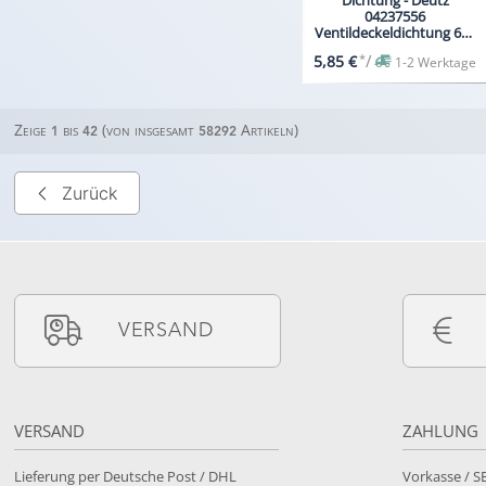
04237556
Ventildeckeldichtung 612
712 812 912 913 914 511
*
/
5,85 €
1-2 Werktage
Zeige
bis
(von insgesamt
Artikeln)
1
42
58292
Zurück
VERSAND
VERSAND
ZAHLUNG
Lieferung per Deutsche Post / DHL
Vorkasse / 