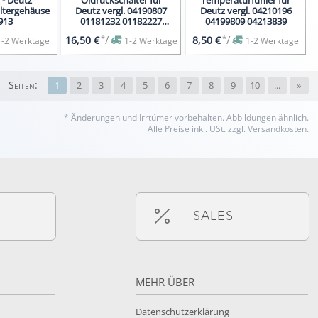
iltergehäuse
Deutz vergl. 04190807
Deutz vergl. 04210196
913
01181232 01182227
04199809 04213839
01182792
*
/
*
/
16,50 €
8,50 €
1-2 Werktage
1-2 Werktage
1-2 Werktage
Seiten:
1
2
3
4
5
6
7
8
9
10
...
»
* Änderungen und Irrtümer vorbehalten.
Abbildungen ähnlich.
Alle Preise inkl. USt. zzgl. Versandkosten.
SALES
MEHR ÜBER
Datenschutzerklärung