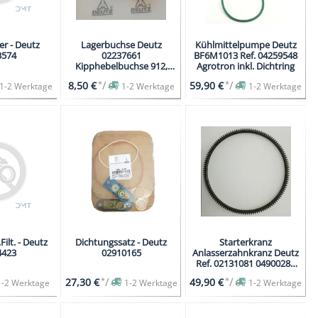
er - Deutz
Lagerbuchse Deutz
Kühlmittelpumpe Deutz
3574
02237661
BF6M1013 Ref. 04259548
Kipphebelbuchse 912,
Agrotron inkl. Dichtring
913
*
/
*
/
8,50 €
59,90 €
1-2 Werktage
1-2 Werktage
1-2 Werktage
Filt. - Deutz
Dichtungssatz - Deutz
Starterkranz
4423
02910165
Anlasserzahnkranz Deutz
Ref. 02131081 04900286
04905390 Zähne129
*
/
*
/
27,30 €
49,90 €
1-2 Werktage
1-2 Werktage
1-2 Werktage