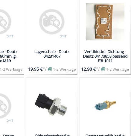
be - Deutz
Lagerschale - Deutz
Ventildeckel-Dichtung -
 90mm lg.,
04231467
Deutz 04173858 passend
x M10
F3L1011
*
/
*
/
19,95 €
12,90 €
1-2 Werktage
1-2 Werktage
1-2 Werktage
 - Deutz
Öldruckschalter für
Temperaturfühler für