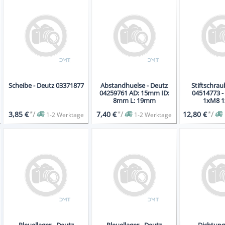
Scheibe - Deutz 03371877
Abstandhuelse - Deutz
Stiftschrau
04259761 AD: 15mm ID:
04514773 -
8mm L: 19mm
1xM8 1
*
/
*
/
*
/
3,85 €
7,40 €
12,80 €
1-2 Werktage
1-2 Werktage
Pleuellager - Deutz
Pleuellager - Deutz
Dichtung