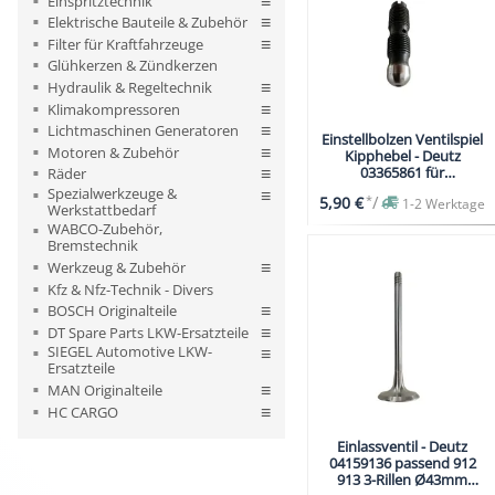
Einspritztechnik
Elektrische Bauteile & Zubehör
Filter für Kraftfahrzeuge
Glühkerzen & Zündkerzen
Hydraulik & Regeltechnik
Klimakompressoren
Lichtmaschinen Generatoren
Einstellbolzen Ventilspiel
Motoren & Zubehör
Kipphebel - Deutz
03365861 für
Räder
612/712/812/912/913/511
Spezialwerkzeuge &
*
/
5,90 €
1-2 Werktage
Werkstattbedarf
WABCO-Zubehör,
Bremstechnik
Werkzeug & Zubehör
Kfz & Nfz-Technik - Divers
BOSCH Originalteile
DT Spare Parts LKW-Ersatzteile
SIEGEL Automotive LKW-
Ersatzteile
MAN Originalteile
HC CARGO
Einlassventil - Deutz
04159136 passend 912
913 3-Rillen Ø43mm