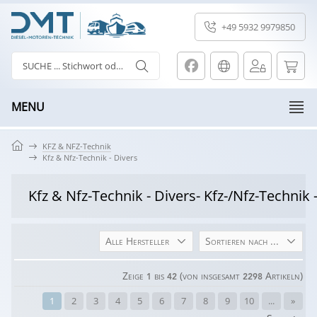
+49 5932 9979850
MENU
KFZ & NFZ-Technik
Kfz & Nfz-Technik - Divers
Kfz & Nfz-Technik - Divers
- Kfz-/Nfz-Technik 
Alle Hersteller
Sortieren nach ...
Zeige
bis
(von insgesamt
Artikeln)
1
42
2298
1
2
3
4
5
6
7
8
9
10
...
»