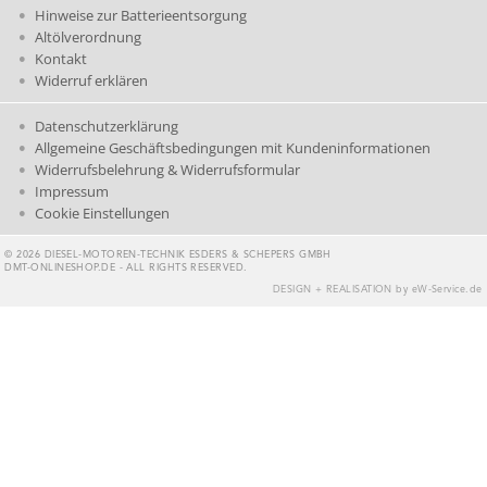
Hinweise zur Batterieentsorgung
Altölverordnung
Kontakt
Widerruf erklären
Datenschutzerklärung
Allgemeine Geschäftsbedingungen mit Kundeninformationen
Widerrufsbelehrung & Widerrufsformular
Impressum
Cookie Einstellungen
© 2026 DIESEL-MOTOREN-TECHNIK ESDERS & SCHEPERS GMBH
DMT-ONLINESHOP.DE - ALL RIGHTS RESERVED.
DESIGN + REALISATION
by eW-Service.de