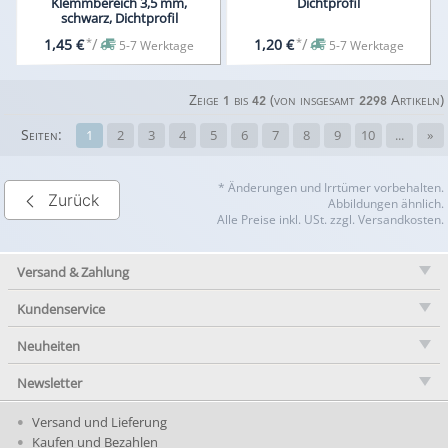
Klemmbereich 3,5 mm,
Dichtprofil
schwarz, Dichtprofil
*
/
*
/
1,45 €
1,20 €
5-7 Werktage
5-7 Werktage
Zeige
bis
(von insgesamt
Artikeln)
1
42
2298
Seiten:
1
2
3
4
5
6
7
8
9
10
...
»
* Änderungen und Irrtümer vorbehalten.
Zurück
Abbildungen ähnlich.
Alle Preise inkl. USt. zzgl. Versandkosten.
Versand & Zahlung
Kundenservice
Neuheiten
Newsletter
Versand und Lieferung
Kaufen und Bezahlen