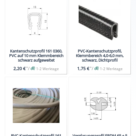
Kantenschutzprofil 161 0360,
PVC-Kantenschutzprofil,
PVC auf 10 mm Klemmbereich
Klemmbereich 4,0-6,0 mm,
schwarz aufgeweitet
schwarz, Dichtprofil
*
/
*
/
2,20 €
1,75 €
1-2 Werktage
1-2 Werktage
PVC-Kantenschutzprofil 161
Verglasungsprofil EPDM,65 ± 5