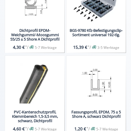
Dichtprofil EPDM-
BGS-9780 Kfz-Befestigungsclip-
Weichgummi/-Moosgummi
Sortiment universal 192-tlg.
55/25 ± 5 Shore A Dichtprofil
*
/
*
/
4,30 €
15,39 €
5-7 Werktage
3-5 Werktage
PVC-Kantenschutzprofil,
Fassungsprofil, EPDM, 75 ± 5
Klemmbereich 1,5-3,5 mm,
Shore A, schwarz Dichtprofil
schwarz, Dichtprofil
*
/
*
/
4,60 €
1,20 €
5-7 Werktage
5-7 Werktage