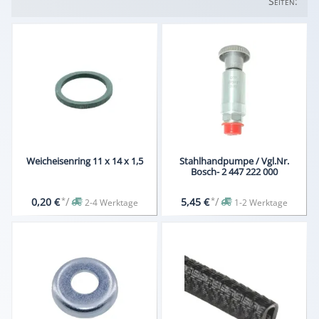
Seiten:
Weicheisenring 11 x 14 x 1,5
Stahlhandpumpe / Vgl.Nr.
Bosch- 2 447 222 000
*
/
*
/
0,20 €
5,45 €
2-4 Werktage
1-2 Werktage