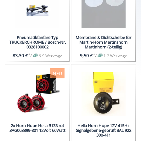
Pneumatikfanfare Typ
Membrane & Dichtscheibe für
TRUCKERCHROME / Bosch-Nr.
Martin-Horn Martinshorn
0328100002
Martinhorn (2-teilig)
*
/
*
/
83,30 €
9,50 €
6-9 Werktage
1-2 Werktage
NEU
2x Horn Hupe Hella B133 rot
Hella Horn Hupe 12V 415Hz
3AG003399-801 12Volt 66Watt
Signalgeber e-geprüft 3AL 922
300-411