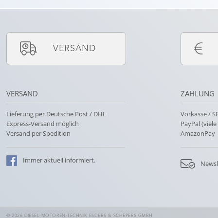
VERSAND
VERSAND
ZAHLUNG
Lieferung per Deutsche Post / DHL
Vorkasse / 
Express-Versand möglich
PayPal (viel
Versand per Spedition
AmazonPay
Immer
aktuell
informiert.
Newsl
© 2026 DIESEL-MOTOREN-TECHNIK ESDERS & SCHEPERS GMBH