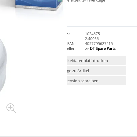
Lieferzeit: 2-4 Werktage
Art.Nr.:
1034675
HAN:
2.40066
GTIN/EAN:
4057795627215
Hersteller:
≫
DT Spare Parts
Artikeldatenblatt drucken
Frage zu Artikel
Rezension schreiben