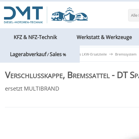
Alle
KFZ & NFZ-Technik
Werkstatt & Werkzeuge
Lagerabverkauf
Sales
KFZ & NFZ-Technik
DT Spare Parts LKW-Ersatzteile
Bremssystem
/
%
Verschlusskappe, Bremssattel - DT S
ersetzt MULTIBRAND