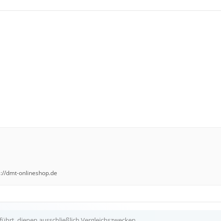
u
://dmt-onlineshop.de
ührt, dienen ausschließlich Vergleichszwecken.