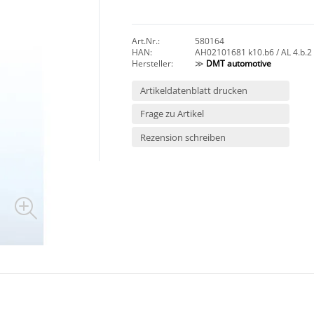
Art.Nr.:
580164
HAN:
AH02101681 k10.b6 / AL 4.b.2
Hersteller:
≫
DMT automotive
Artikeldatenblatt drucken
Frage zu Artikel
Rezension schreiben