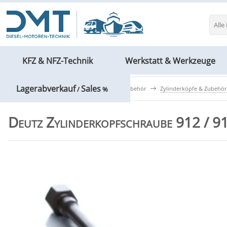
Alle
KFZ & NFZ-Technik
Werkstatt & Werkzeuge
Lagerabverkauf
Sales
KFZ & NFZ-Technik
Motoren & Zubehör
Zylinderköpfe & Zubehör
/
%
Deutz Zylinderkopfschraube 912 /