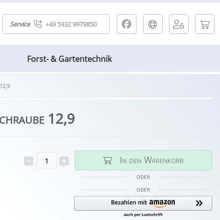
Service
+49 5932 9979850
Forst- & Gartentechnik
12,9
chraube 12,9
In den Warenkorb
ODER
ODER