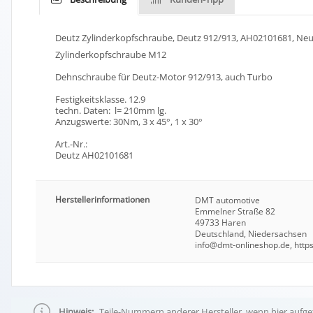
Deutz Zylinderkopfschraube, Deutz 912/913, AH02101681, Ne
Zylinderkopfschraube M12
Dehnschraube für Deutz-Motor 912/913, auch Turbo
Festigkeitsklasse. 12.9
techn. Daten: l= 210mm lg.
Anzugswerte: 30Nm, 3 x 45°, 1 x 30°
Art.-Nr.:
Deutz AH02101681
Herstellerinformationen
DMT automotive
Emmelner Straße 82
49733 Haren
Deutschland, Niedersachsen
info@dmt-onlineshop.de, https
Hinweis:
Teile-Nummern anderer Hersteller, wenn hier aufgef