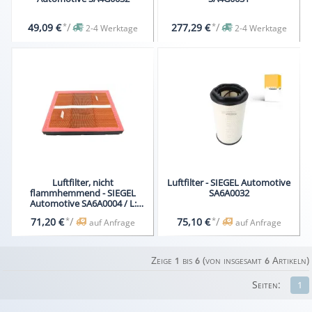
*
/
*
/
49,09 €
277,29 €
2-4 Werktage
2-4 Werktage
Luftfilter, nicht
Luftfilter - SIEGEL Automotive
flammhemmend - SIEGEL
SA6A0032
Automotive SA6A0004 / L:
634mm, W: 571mm, H: 78mm
*
/
*
/
71,20 €
75,10 €
auf Anfrage
auf Anfrage
Zeige
bis
(von insgesamt
Artikeln)
1
6
6
Seiten:
1